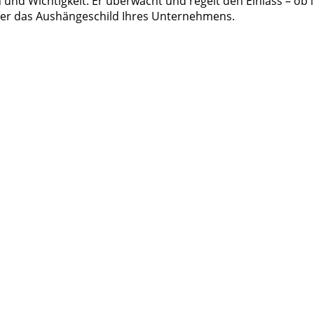
und Wichtigkeit. Er überwacht und regelt den Einlass – ob 
 er das Aushängeschild Ihres Unternehmens.